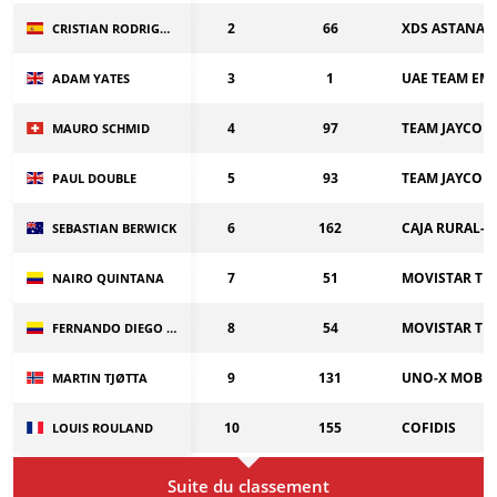
2
66
XDS ASTANA 
CRISTIAN RODRIGUEZ
3
1
UAE TEAM EMI
ADAM YATES
4
97
TEAM JAYCO 
MAURO SCHMID
5
93
TEAM JAYCO 
PAUL DOUBLE
6
162
CAJA RURAL-
SEBASTIAN BERWICK
7
51
MOVISTAR TE
NAIRO QUINTANA
8
54
MOVISTAR TE
FERNANDO DIEGO PESCADOR CASTRO
9
131
UNO-X MOBIL
MARTIN TJØTTA
10
155
COFIDIS
LOUIS ROULAND
Suite du classement