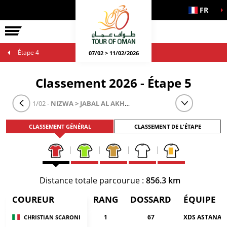
FR
Étape 4
07/02 > 11/02/2026
Classement 2026 - Étape 5
ÉTAPE 5
- 11/02 -
NIZWA > JABAL AL AKHDHAR (GREEN MOUNTAIN)
CLASSEMENT GÉNÉRAL
CLASSEMENT DE L'ÉTAPE
Distance totale parcourue :
856.3 km
COUREUR
RANG
DOSSARD
ÉQUIPE
1
67
XDS ASTANA 
CHRISTIAN SCARONI