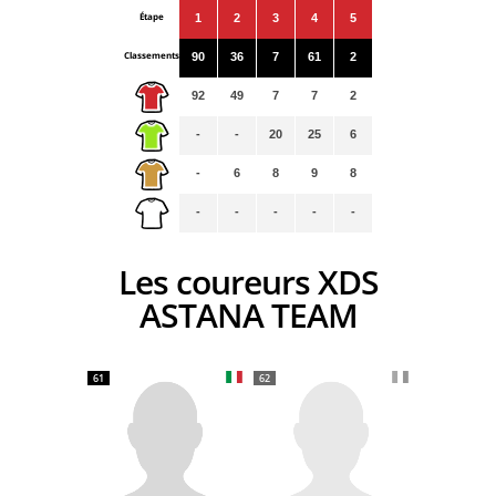
Étape
1
2
3
4
5
Classements
90
36
7
61
2
92
49
7
7
2
-
-
20
25
6
-
6
8
9
8
-
-
-
-
-
Les coureurs XDS
ASTANA TEAM
61
62