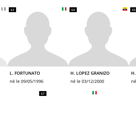
63
64
65
L. FORTUNATO
H. LOPEZ GRANIZO
H
né le 09/05/1996
né le 03/12/2000
né
67