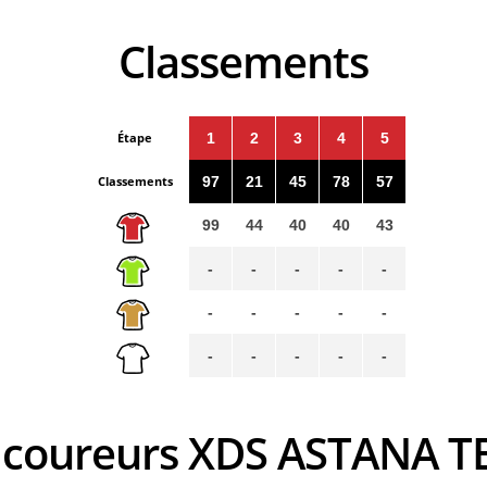
Classements
Étape
1
2
3
4
5
Classements
97
21
45
78
57
99
44
40
40
43
-
-
-
-
-
-
-
-
-
-
-
-
-
-
-
s coureurs XDS ASTANA 