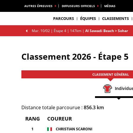
AUTRES ÉPREUVES
DIFFUSEURS OFFICIELS
MÉDIAS
PARCOURS
ÉQUIPES
CLASSEMENTS
Mar. 10/02 |
Étape 4
| 147km
|
Al Sawadi Beach > Sohar
Classement 2026 - Étape 5
CLASSEMENT GÉNÉRAL
Individue
Distance totale parcourue :
856.3 km
RANG
COUREUR
1
CHRISTIAN SCARONI