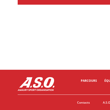
PARCOURS
ÉQU
Contacts
A.S.O