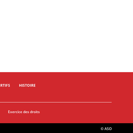
RTIFS
HISTOIRE
Exercice des droits
© ASO