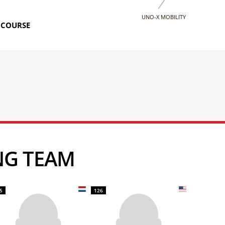
UNO-X MOBILITY
 COURSE
ING TEAM
5
126