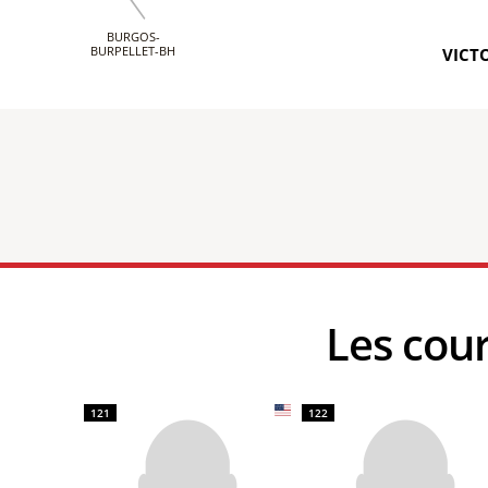
BURGOS-
BURPELLET-BH
VICTO
Les co
121
122