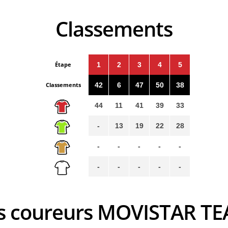
Classements
Étape
1
2
3
4
5
Classements
42
6
47
50
38
44
11
41
39
33
-
13
19
22
28
-
-
-
-
-
-
-
-
-
-
es coureurs MOVISTAR T