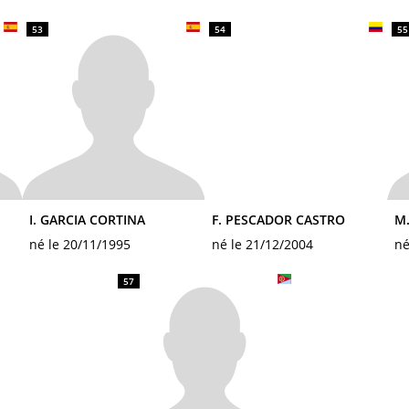
53
54
55
I. GARCIA CORTINA
F. PESCADOR CASTRO
M.
né le 20/11/1995
né le 21/12/2004
né
57