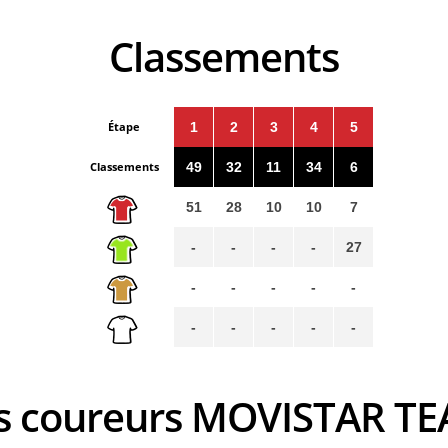
Classements
Étape
1
2
3
4
5
Classements
49
32
11
34
6
51
28
10
10
7
-
-
-
-
27
-
-
-
-
-
-
-
-
-
-
es coureurs MOVISTAR T