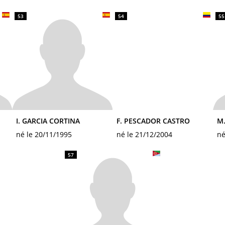
53
54
55
I. GARCIA CORTINA
F. PESCADOR CASTRO
M.
né le 20/11/1995
né le 21/12/2004
né
57