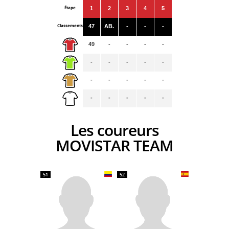
Étape
1
2
3
4
5
Classements
47
AB.
-
-
-
49
-
-
-
-
-
-
-
-
-
-
-
-
-
-
-
-
-
-
-
Les coureurs
MOVISTAR TEAM
51
52