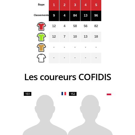
Étape
1
2
3
4
5
Classements
9
4
84
13
96
12
4
58
56
82
12
7
10
13
18
-
-
-
-
-
-
-
-
-
-
Les coureurs COFIDIS
151
152