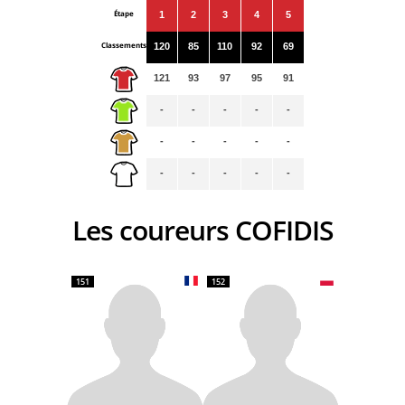
Étape
1
2
3
4
5
Classements
120
85
110
92
69
121
93
97
95
91
-
-
-
-
-
-
-
-
-
-
-
-
-
-
-
Les coureurs COFIDIS
151
152