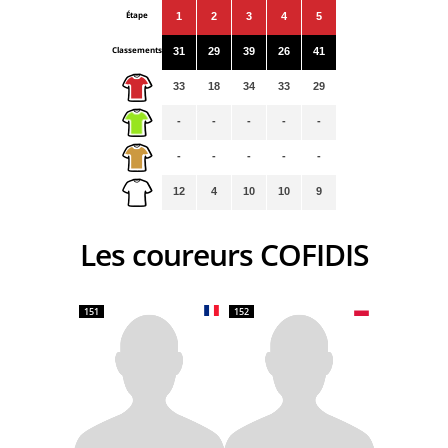
Étape
1
2
3
4
5
Classements
31
29
39
26
41
33
18
34
33
29
-
-
-
-
-
-
-
-
-
-
12
4
10
10
9
Les coureurs COFIDIS
151
152