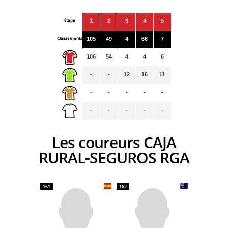
Étape
1
2
3
4
5
Classements
105
49
4
66
7
106
54
4
4
6
-
-
12
16
11
-
-
-
-
-
-
-
-
-
-
Les coureurs CAJA
RURAL-SEGUROS RGA
161
162