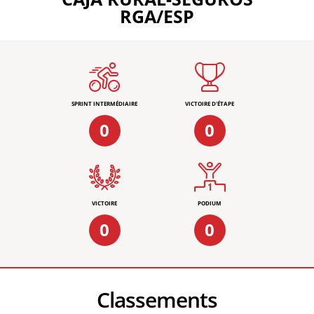
RGA/ESP
SPRINT INTERMÉDIAIRE
VICTOIRE D'ÉTAPE
0
0
VICTOIRE
PODIUM
0
0
Classements