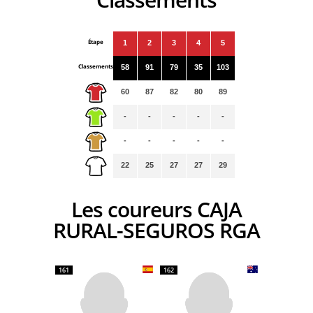
Étape
1
2
3
4
5
Classements
58
91
79
35
103
60
87
82
80
89
-
-
-
-
-
-
-
-
-
-
22
25
27
27
29
Les coureurs CAJA
RURAL-SEGUROS RGA
161
162