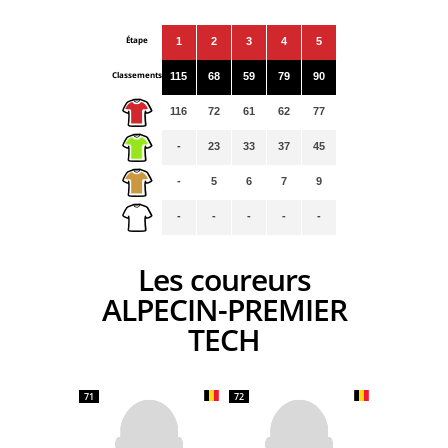
Étape
1
2
3
4
5
Classements
115
68
59
79
90
116
72
61
62
77
-
23
33
37
45
-
5
6
7
9
-
-
-
-
-
Les coureurs
ALPECIN-PREMIER
TECH
71
72