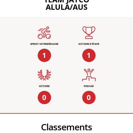
ALULA/AUS
SPRINT INTERMÉDIAIRE
VICTOIRE D'ÉTAPE
1
1
VICTOIRE
PODIUM
0
0
Classements