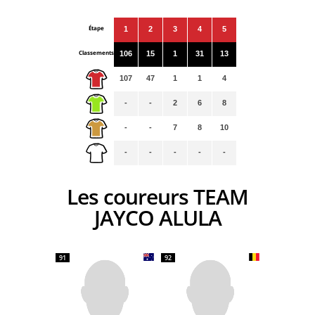
Étape
1
2
3
4
5
Classements
106
15
1
31
13
107
47
1
1
4
-
-
2
6
8
-
-
7
8
10
-
-
-
-
-
Les coureurs TEAM
JAYCO ALULA
91
92