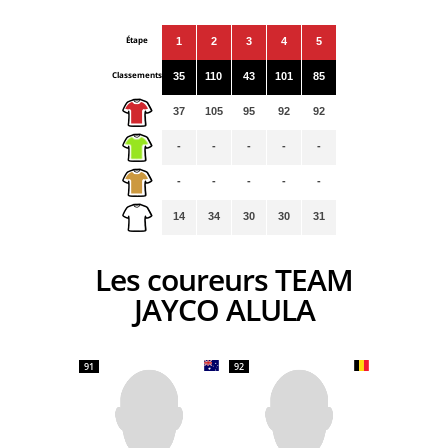
Étape
1
2
3
4
5
Classements
35
110
43
101
85
37
105
95
92
92
-
-
-
-
-
-
-
-
-
-
14
34
30
30
31
Les coureurs TEAM
JAYCO ALULA
91
92