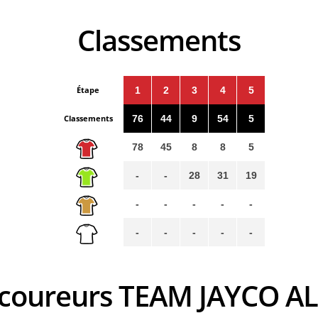
Classements
Étape
1
2
3
4
5
Classements
76
44
9
54
5
78
45
8
8
5
-
-
28
31
19
-
-
-
-
-
-
-
-
-
-
s coureurs TEAM JAYCO A