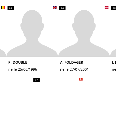
93
94
95
P. DOUBLE
A. FOLDAGER
J.
né le 25/06/1996
né le 27/07/2001
né
97