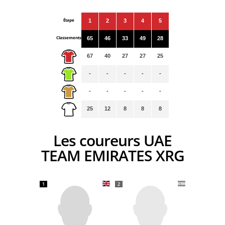
Étape
1
2
3
4
5
Classements
65
46
33
49
28
67
40
27
27
25
-
-
-
-
-
-
-
-
-
-
25
12
8
8
8
Les coureurs UAE
TEAM EMIRATES XRG
1
2