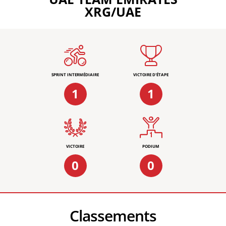
XRG/UAE
SPRINT INTERMÉDIAIRE
VICTOIRE D'ÉTAPE
1
1
VICTOIRE
PODIUM
0
0
Classements