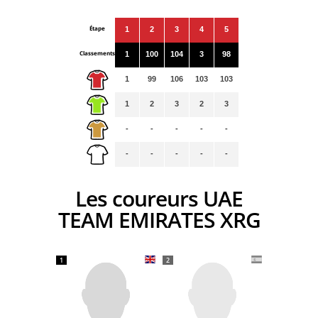
Étape
1
2
3
4
5
Classements
1
100
104
3
98
1
99
106
103
103
1
2
3
2
3
-
-
-
-
-
-
-
-
-
-
Les coureurs UAE
TEAM EMIRATES XRG
1
2