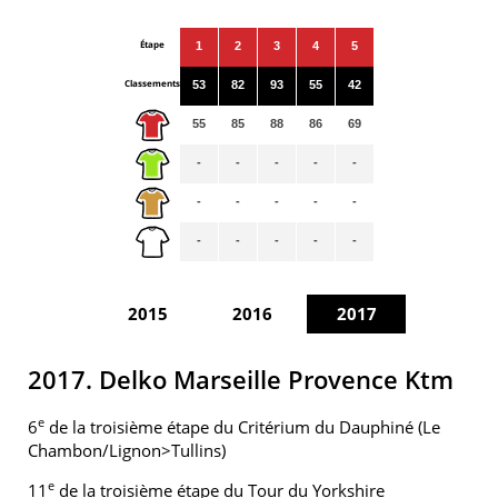
Étape
1
2
3
4
5
Classements
53
82
93
55
42
55
85
88
86
69
-
-
-
-
-
-
-
-
-
-
-
-
-
-
-
2015
2016
2017
2017. Delko Marseille Provence Ktm
e
6
de la troisième étape du Critérium du Dauphiné (Le
Chambon/Lignon>Tullins)
e
11
de la troisième étape du Tour du Yorkshire