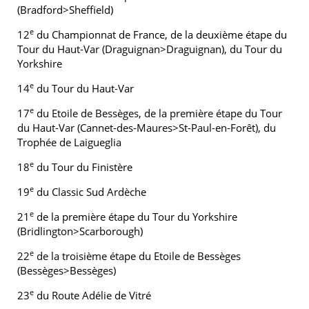
(Bradford>Sheffield)
e
12
du Championnat de France, de la deuxième étape du
Tour du Haut-Var (Draguignan>Draguignan), du Tour du
Yorkshire
e
14
du Tour du Haut-Var
e
17
du Etoile de Bessèges, de la première étape du Tour
du Haut-Var (Cannet-des-Maures>St-Paul-en-Forêt), du
Trophée de Laigueglia
e
18
du Tour du Finistère
e
19
du Classic Sud Ardèche
e
21
de la première étape du Tour du Yorkshire
(Bridlington>Scarborough)
e
22
de la troisième étape du Etoile de Bessèges
(Bessèges>Bessèges)
e
23
du Route Adélie de Vitré