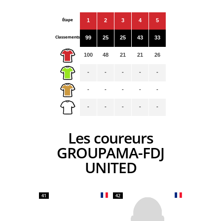
Étape
1
2
3
4
5
Classements
99
25
25
43
33
100
48
21
21
26
-
-
-
-
-
-
-
-
-
-
-
-
-
-
-
Les coureurs
GROUPAMA-FDJ
UNITED
41
42