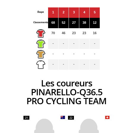
Étape
1
2
3
4
5
Classements
68
52
27
38
12
70
46
23
23
16
-
-
-
-
-
-
-
-
-
-
-
-
-
-
-
Les coureurs
PINARELLO-Q36.5
PRO CYCLING TEAM
21
22