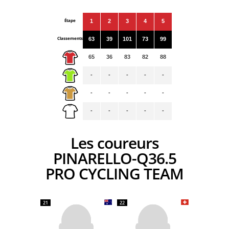
Étape
1
2
3
4
5
Classements
63
39
101
73
99
65
36
83
82
88
-
-
-
-
-
-
-
-
-
-
-
-
-
-
-
Les coureurs
PINARELLO-Q36.5
PRO CYCLING TEAM
21
22