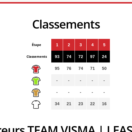
Classements
Étape
1
2
3
4
5
Classements
93
74
72
97
24
95
76
74
71
50
-
-
-
-
-
-
-
-
-
-
34
21
23
22
16
ureurs TEAM VISMA | LEAS