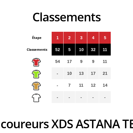
Classements
Étape
1
2
3
4
5
Classements
52
5
10
32
11
54
17
9
9
11
-
10
13
17
21
-
7
11
12
14
-
-
-
-
-
s coureurs XDS ASTANA 