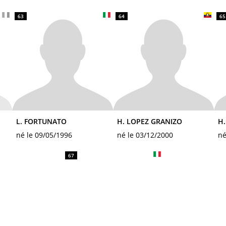
63
64
65
L. FORTUNATO
H. LOPEZ GRANIZO
H
né le 09/05/1996
né le 03/12/2000
né
67