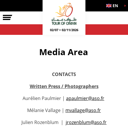
EN
02/07 > 02/11/2026
Media Area
CONTACTS
Written Press / Photographers
Aurélien Paulmier |
apaulmier@aso.fr
Mélanie Vallage |
mvallage@aso.fr
Julien Rozenblum |
jrozenblum@aso.fr