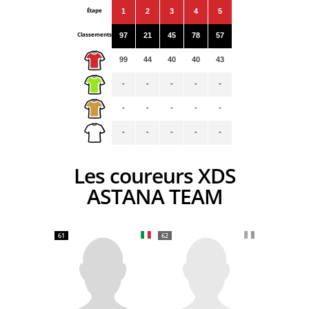
Étape
1
2
3
4
5
Classements
97
21
45
78
57
99
44
40
40
43
-
-
-
-
-
-
-
-
-
-
-
-
-
-
-
Les coureurs XDS
ASTANA TEAM
61
62