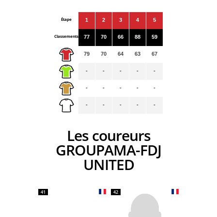
Étape
1
2
3
4
5
Classements
77
70
66
88
59
79
70
64
63
67
-
-
-
-
-
-
-
-
-
-
-
-
-
-
-
Les coureurs
GROUPAMA-FDJ
UNITED
41
42