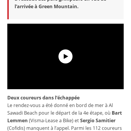
l’arrivée à Green Mountain.
Deux coureurs dans l’échappée
Tour of Oman 2026 - Highlights of Stage 4
Le rendez-vous a été donné en bord de mer à Al
Sawadi Beach pour le départ de la 4e étape, où
Bart
Lemmen
(Visma-Lease a Bike) et
Sergio Samitier
(Cofidis) manquent à l’appel. Parmi les 112 coureurs