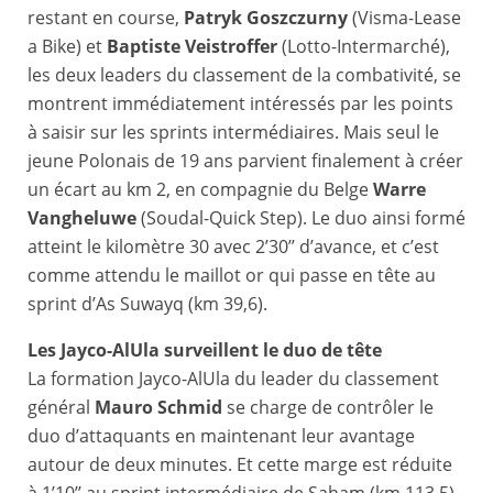
restant en course,
Patryk Goszczurny
(Visma-Lease
a Bike) et
Baptiste Veistroffer
(Lotto-Intermarché),
les deux leaders du classement de la combativité, se
montrent immédiatement intéressés par les points
à saisir sur les sprints intermédiaires. Mais seul le
jeune Polonais de 19 ans parvient finalement à créer
un écart au km 2, en compagnie du Belge
Warre
Vangheluwe
(Soudal-Quick Step). Le duo ainsi formé
atteint le kilomètre 30 avec 2’30’’ d’avance, et c’est
comme attendu le maillot or qui passe en tête au
sprint d’As Suwayq (km 39,6).
Les Jayco-AlUla surveillent le duo de tête
La formation Jayco-AlUla du leader du classement
général
Mauro Schmid
se charge de contrôler le
duo d’attaquants en maintenant leur avantage
autour de deux minutes. Et cette marge est réduite
à 1’10’’ au sprint intermédiaire de Saham (km 113,5),