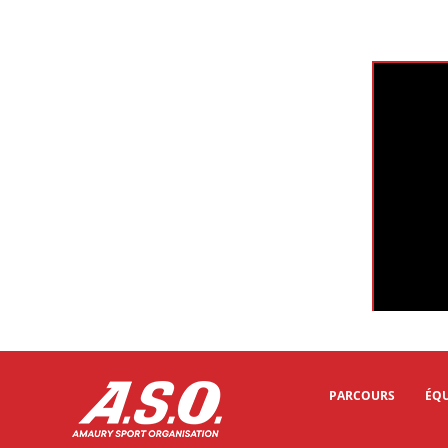
Muscat Class
PARCOURS
ÉQU