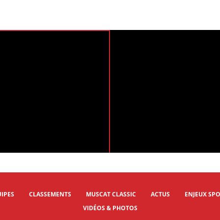
ic 2025 - Highlights
Muscat Classic 2025 - Last Km
IPES
CLASSEMENTS
MUSCAT CLASSIC
ACTUS
ENJEUX SPO
VIDÉOS & PHOTOS