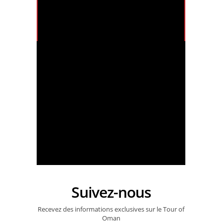
Tour of Oman 2026 - Highlights of Stage 2
Suivez-nous
Tour of Oman 2026 - Al Alya Village - Stage 2
Recevez des informations exclusives sur le Tour of
Oman